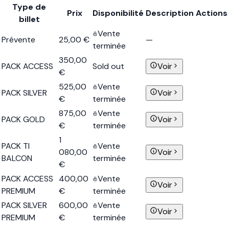
Type de
Prix
Disponibilité
Description
Actions
billet
Vente
Prévente
25,00 €
—
terminée
350,00
PACK ACCESS
Sold out
Voir
€
525,00
Vente
PACK SILVER
Voir
€
terminée
875,00
Vente
PACK GOLD
Voir
€
terminée
1
PACK TI
Vente
080,00
Voir
BALCON
terminée
€
PACK ACCESS
400,00
Vente
Voir
PREMIUM
€
terminée
PACK SILVER
600,00
Vente
Voir
PREMIUM
€
terminée