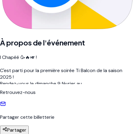
À propos de l'événement
I Chapéé 🥳🔥🎺 !
C'est parti pour la première soirée Ti Balcon de la saison 
2025 !
Rendez-vous le dimanche 9 février au 
@centrecommercial_montjoly2
, à partir de 19h. 📍⌚️
Retrouvez-nous
Préventes disponibles sur 
@saboujguyane
. 📲😌
Partager cette billetterie
Partager