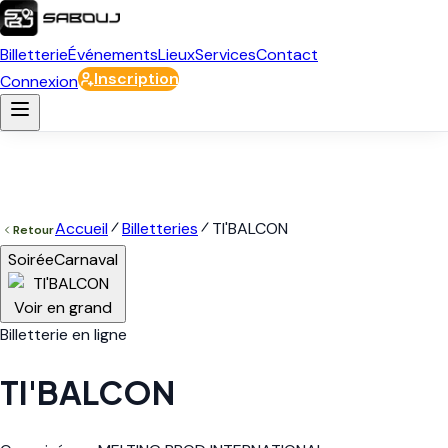
Billetterie
Événements
Lieux
Services
Contact
Inscription
Connexion
Accueil
Billetteries
TI'BALCON
Retour
Soirée
Carnaval
Voir en grand
Billetterie en ligne
TI'BALCON